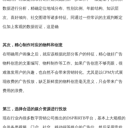
数据进行分析，精确定位地域分布、性别比例、年龄结构、知识层
次、喜好倾向、社交图谱等诸多特征。同通过一些常识的主观判断定
位加上客观的数据佐证，这是确
其次，
精心
制作对应的
物料
和
创意
在明确用户画像之后，就应该根据此部分客户的特征，精心做好广告
物料创意的文案编写、物料制作等工作。如果广告创意不够亮眼，很
难激发用户的兴趣，也自然不会带来营销转化。尤其是以CPM方式展
现收费的广告投放，缺乏新鲜度的物料创意毫无意义，只会带来广告
费用的浪费。
第三，选择合适的
媒介
资源进行
投放
现在行业内很多数字营销公司推出的DSP和RTB平台，基本上大规模的
合并各类视频、门户、社交、移动端等媒介的广告位，然后采用竞价