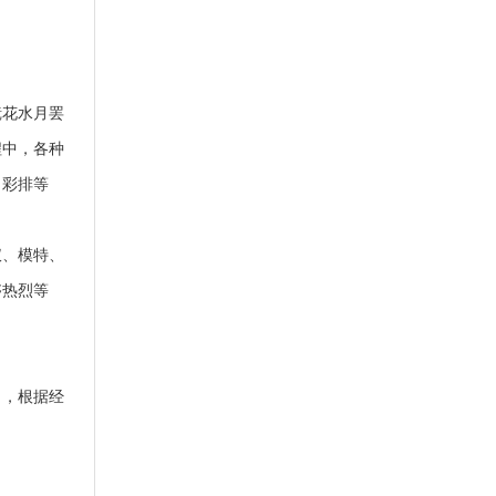
镜花水月罢
程中，各种
目彩排等
仪、模特、
够热烈等
了，根据经