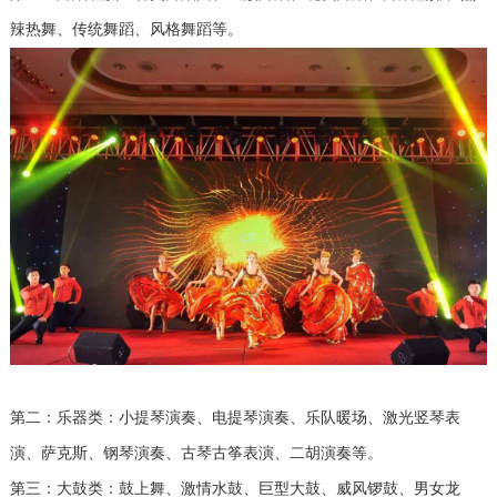
辣热舞、传统舞蹈、风格舞蹈等。
第二：乐器类：小提琴演奏、电提琴演奏、乐队暖场、激光竖琴表
演、萨克斯、钢琴演奏、古琴古筝表演、二胡演奏等。
第三：大鼓类：鼓上舞、激情水鼓、巨型大鼓、威风锣鼓、男女龙